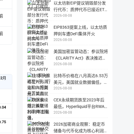
以太坊新EIP提议销毁部分发
行代币：质押代币已接近ETH
2026-08-08
前
供应量的50%
EIP8363提案上线，以太坊质
前
押刹车遭DeFi集体开火
2026-08-08
美国加密监管动态：参议院将
《CLARITY Act》表决推迟至
2026-08-08
9月，行业陷入规则悬置状态
比特币价格在八月高达6.53万
12月
美元，美国就业数据偏低，美
2026-08-08
联储利率押注降温
CEX永续期货跌至2023年后
最低，Hyperliquid平台RWA
0.04
2026-08-08
交易占比持续提升
0.75
2026加密商业观察：稳定币
储备与代币化成为核心利润来