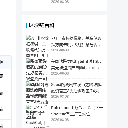
户
2026-08-08
国
需
外
自
网
行
站，
负
国
责。
内
用
区块链百科
户
可
能
无
7月非农数据模糊，美联储政
法
正
策方向未明，9月加息与否仍
常
2026-08-08
取决于通胀走势
打
开
美国法院力挺Bybit追讨15亿
间
美元被盗资产 朝鲜Lazarus黑
2026-08-08
客洗钱网络遭司法围剿
前
Squid的戏剧性发币之路详解:
融资官宣3天后遭攻击,74天后
前
2026-08-08
登陆币安Alpha
Robinhood上线CashCat,下一
前
个Meme币工厂已就位
2026-08-08
前