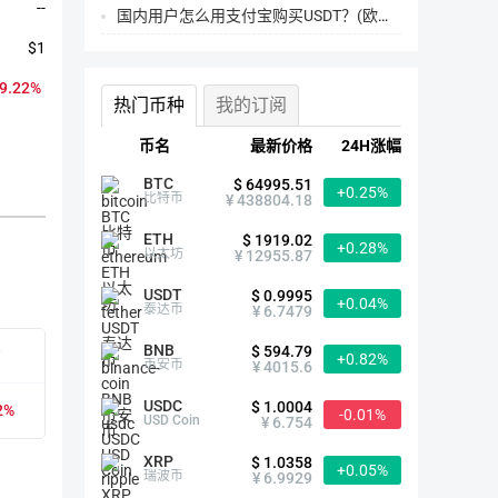
--
国内用户怎么用支付宝购买USDT？(欧易交易所为例)
$1
99.22%
热门币种
我的订阅
币名
最新价格
24H涨幅
BTC
$ 64995.51
+0.25%
比特币
¥ 438804.18
ETH
$ 1919.02
+0.28%
以太坊
¥ 12955.87
ZK简介
USDT
$ 0.9995
+0.04%
泰达币
¥ 6.7479
BNB
$ 594.79
有
首次发行时间
2024-03-19
+0.82%
币安币
¥ 4015.6
USDC
$ 1.0004
2%
众筹价格
--
-0.01%
USD Coin
¥ 6.754
XRP
$ 1.0358
历史最高
$3.88（2024-03-29）
+0.05%
瑞波币
¥ 6.9929