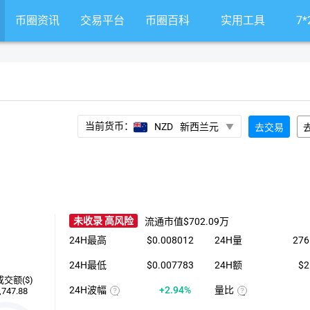
币圈资讯
交易平台
币圈百科
实用工具
7
当前货币：
NZD
新西兰元
去交易
未收录 高风险
流通市值
$702.09万
24H最高
$0.008012
24H量
276
24H最低
$0.007783
24H额
$2
成交额($)
24H波幅
+2.94%
量比
,747.88
（24H
近
最
1