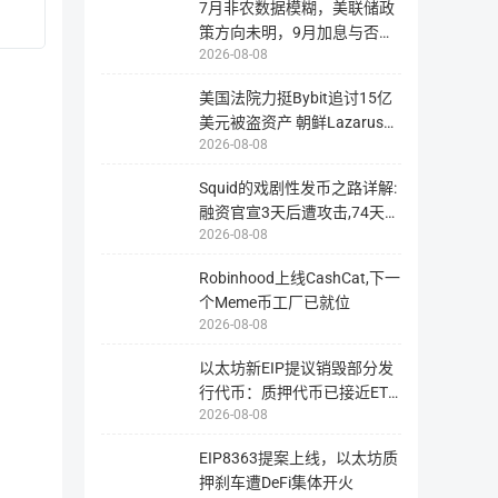
览
接
7月非农数据模糊，美联储政
与
向
查
策方向未明，9月加息与否仍
该
询
智
2026-08-08
取决于
该
能
币
合
代币分配
种
约
在
美国法院力挺Bybit追讨15亿
地
区
址
美元被盗资产 朝鲜Lazarus黑
块
转
链
账，
2026-08-08
客洗
分配情况
数量（ZK）
上
此
所
操
有
作
Squid的戏剧性发币之路详解:
信
可
生态系统和网路激励
2.88亿
息
能
融资官宣3天后遭攻击,74天后
的
将
工
导
2026-08-08
登陆
具，
致
投资者
2.52亿
包
您
括
无
Robinhood上线CashCat,下一
币
法
种
找
个Meme币工厂已就位
基金会储备金
1.35亿
的
回
链
2026-08-08
资
上
产，
数
从
据，
核心贡献者
9000.00万
而
以太坊新EIP提议销毁部分发
交
造
易
行代币：质押代币已接近ETH
成
记
不
2026-08-08
供应量
录
必
等。
要
区
的
块
EIP8363提案上线，以太坊质
损
站
失，
押刹车遭DeFi集体开火
多
用
为