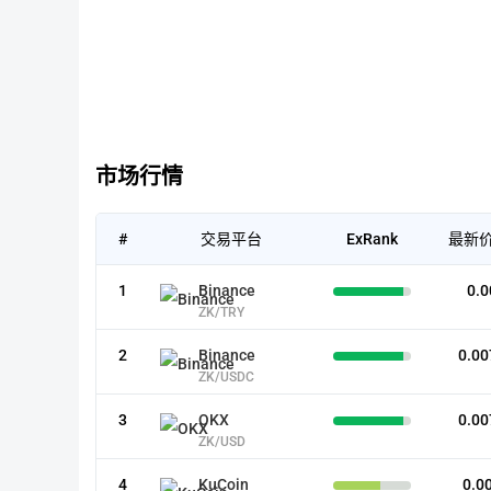
市场行情
#
交易平台
ExRank
最新价
1
Binance
0.0
ZK/TRY
2
Binance
0.00
ZK/USDC
3
OKX
0.00
ZK/USD
4
KuCoin
0.0