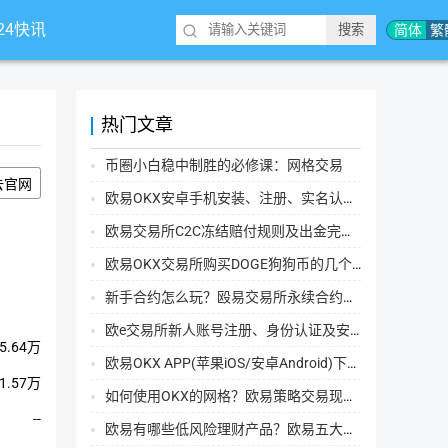
*24快讯
简体
繁
热门文章
币圈小白稳中制胜的必修课：网格交易
去官网
欧易OKX安卓手机安装、注册、实名认证、买币转账新手实操教程
欧易交易所C2C冻结赔付规则及出金完整流程
欧易OKX交易所购买DOGE狗狗币的几个方式汇总
新手合约怎么玩？殴易交易所永续合约操作步骤教程(APP/Web端)
欧e交易所新人账号注册、身份认证及安全设置教程
5.64万
欧易OKX APP(苹果iOS/安卓Android)下载图文教程
1.57万
如何使用OKX的网格？欧易策略交易现货网格新手操作流程
--
欧易有哪些低风险理财产品？欧易五大低风险理财产品详细介绍