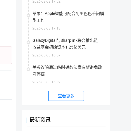
量。
2026-08-08 17:52
据和计算的有效性，同时保持数据机密性。 Polyhedra Network 团队
rZero 协议的尖端解决方案，为 Layer-1 和 Layer-2 互
苹果：Apple智能可配合阿里巴巴千问模
型工作
2026-08-08 17:13
GalaxyDigital与Sharplink联合推出链上
收益基金初始资本1.25亿美元
2026-08-08 16:57
美参议院通过临时拨款法案有望避免政
相关链接
府停摆
2026-08-08 16:32
官网地址
网站1
查看更多
区块站
区块站1
区块站2
指
为
用
智能合约
【ethereum合约】0xc71b5f631354b
户
最新资讯
提
请
供
勿
【bscscan合约】0xC71B5F631354B
浏
直