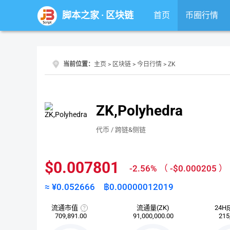
脚本之家
·
区块链
首页
币圈行情
当前位置：
主页
>
区块链
>
今日行情
> ZK
ZK,Polyhedra
代币 / 跨链&侧链
$0.007801
-2.56%
（
-$0.000205
）
≈ ¥
0.052666
฿
0.00000012019
流通市值
流通量(ZK)
24H
流
709,891.00
91,000,000.00
215
通
市