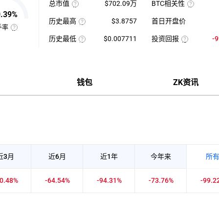
总市值
$702.09万
BTC相关性
高-24H
日
使
最
平
使
0.39%
用
低）
均
用
历史最高
$3.8757
首日开盘价
当
÷
每
近
手率
前
24H
该
分
七
供
最
币
钟
日
换
历史最低
$0.007711
投资回报
-
应
低
种
现
的
手
量
×
收
该
货
投
币
率
×
100【5
录
币
成
资
种
也
币
分
以
种
交
回
收
称
种
钟
来
收
量
报
盘
“周
价
更
的
录
÷
率
价
转
格
新
历
以
近
=（当
格，
率”，
一
史
来
7
前
计
指
钱包
ZK资讯
次】
最
的
日
币
算
在
高
历
平
价-
与
一
价
史
均
众
BTC
定
最
每
筹
的
时
低
分
价
相
间
价
钟
格）
关
内
现
÷
性，
市
货
众
越
场
成
筹
接
中
交
价
近
转
量
格
1
手
×100%
正
买
近3月
近6月
近1年
今年来
所
相
卖
关
的
度
频
越
率，
60.48%
-64.54%
-94.31%
-73.76%
-99.2
强，
是
越
反
接
映
近-1
流
负
通
相
性
关
强