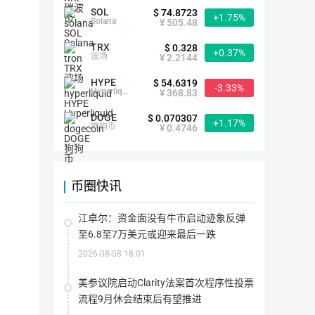
SOL
$ 74.8723
首次发行方式
--
+1.75%
Solana
¥ 505.48
TRX
$ 0.328
最大供应量
-- ZK
+0.37%
波场
¥ 2.2144
指
该
代
HYPE
$ 54.6319
当前供应量
900,000,000.00 ZK
币
-3.33%
Hyperliquid
¥ 368.83
在
指
其
该
生
代
DOGE
$ 0.070307
命
流通量
91,000,000.00 ZK
币
+1.17%
狗狗币
¥ 0.4746
周
目
流
期
前
通
内
存
总
可
在
流通率
--
量：
能
的
指
流
存
所
该
通
在
有
代
率
币圈快讯
的
代
币
上架交易所
9家
=（流
最
币
目
通
大
数
前
总
数
量
在
量/
江卓尔：资金面没有牛市启动迹象反弹
量
(包
市
最
概念分类
跨链&侧链（
-0.09%
）
(包
括
场
大
至6.8至7万美元或迎来最后一跌
括
被
上
供
被
锁
实
应
2026-08-08 18:01
销
定
际
量 
简介
毁
的)
流
）
的)
通
*100%
美参议院启动Clarity法案首次程序性投票
的
代
流程9月休会结束后有望推进
Polyhedra Network 正在利用先进的零知识证明 (ZKP)
币
总