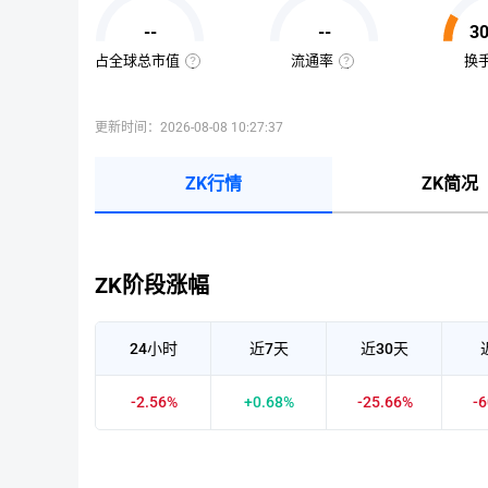
值
=
--
--
3
该
币
种
占全球总市值
流通率
换
当
全
流
前
球
通
流
总
率
通
市
=（流
量
值
通
更新时间：2026-08-08 10:27:37
×
占
总
当
比
量
前
=（该
÷
币
币
最
ZK行情
ZK简况
价
种
大
的
供
流
应
通
量
市
）
值
×
÷
100%
ZK阶段涨幅
已
收
录
到
的
24小时
近7天
近30天
所
有
币
种
-2.56%
+0.68%
-25.66%
-
市
值）
×
100%