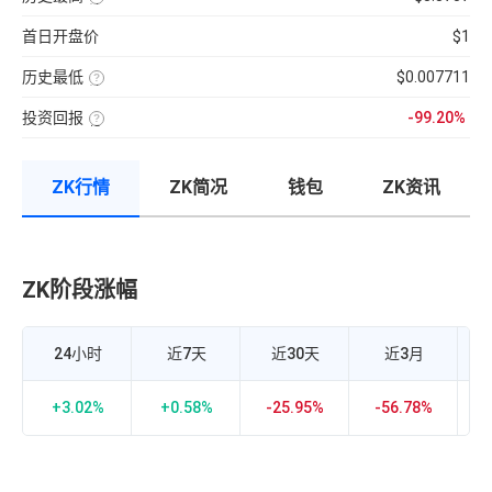
弱
钟
货
量
七
该
的
更
成
×
日
币
指
新
交
币
首日开盘价
$1
的
种
标，
一
量
种
币
收
24H
次】
÷
价
种
录
换
近
格
收
历史最低
$0.007711
以
手
7
盘
来
该
率
日
价
的
币
计
平
格，
历
投资回报
-99.20%
种
算
均
计
史
收
投
公
每
算
最
录
资
式：
分
与
高
以
回
24H
钟
BTC
价
来
报
内
现
的
的
ZK行情
ZK简况
钱包
ZK资讯
率
的
货
相
历
=（当
成
成
关
史
前
交
交
性，
最
币
额
量
越
低
价-
÷
接
价
众
流
近
筹
通
1
价
市
ZK阶段涨幅
Z
正
格）
值
相
÷
×
关
众
100%
度
筹
越
价
强，
24小时
近7天
近30天
近3月
格
越
×100%
接
近-1
负
+3.02%
+0.58%
-25.95%
-56.78%
-
相
关
度
越
强，
0