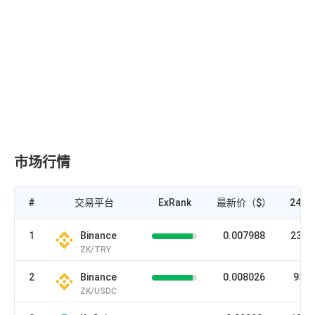
市场行情
#
交易平台
ExRank
最新价（$）
24H
1
Binance
0.007988
2385
ZK/TRY
2
Binance
0.008026
931
ZK/USDC