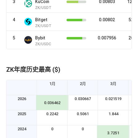
3
KuCoin
0.00803
1263
ZK/USDT
4
Bitget
0.00802
528
ZK/USDT
5
Bybit
0.007956
206
ZK/USDC
ZK年度历史最高 ($)
1月
2月
3月
2026
0.030667
0.021519
0
0.036462
2025
0.2242
0.5061
1.844
2024
0
0
3.7251