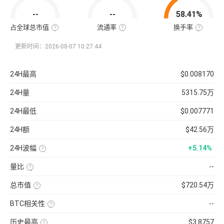
值
=
--
--
58.41%
该
币
种
占全球总市值
流通率
换手率
当
全
流
换
前
球
通
手
流
总
率
率
更新时间：2026-08-07 10:27:44
通
市
=（流
也
量
值
通
称
×
占
总
“周
当
比
量
转
24H最高
$0.008170
前
=（该
÷
率”，
币
币
最
指
价
种
大
在
24H量
5315.75万
的
供
一
流
应
定
通
量
时
24H最低
$0.007771
市
）
间
值
×
内
÷
100%
市
24H额
$42.56万
已
场
收
中
录
转
24H波幅
+5.14%
到
手
的
买
（24H
所
卖
最
有
的
量比
--
高-24H
币
频
最
近
种
率，
低）
1
市
是
总市值
$720.54万
÷
日
值）
反
24H
平
使
×
映
最
均
用
100%
流
低
BTC相关性
--
每
当
通
×
分
前
使
性
100【5
钟
供
用
强
分
现
历史最高
$3.8757
应
近