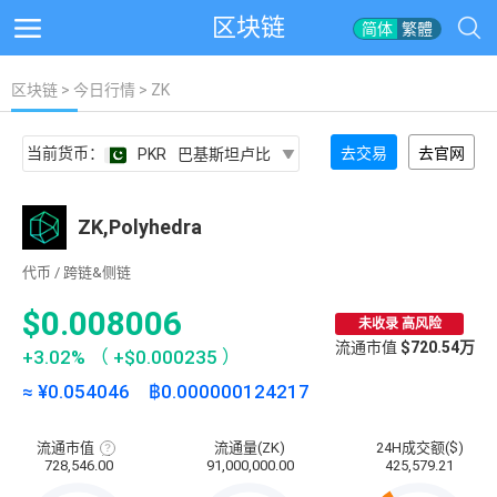
区块链
简体
繁體
区块链
>
今日行情
> ZK
当前货币：
去交易
去官网
PKR
巴基斯坦卢比
ZK,Polyhedra
代币 / 跨链&侧链
$0.008006
未收录 高风险
流通市值
$720.54万
+3.02%
（
+$0.000235
）
≈ ¥
0.054046
฿
0.000000124217
流通市值
流通量(ZK)
24H成交额($)
流
728,546.00
91,000,000.00
425,579.21
通
市