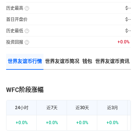
分
前
使
性
100【5
钟
供
用
强
分
现
历史最高
$--
应
近
弱
钟
货
量
七
该
的
更
成
×
日
币
指
新
交
币
首日开盘价
$--
的
种
标，
一
量
种
币
收
24H
次】
÷
价
种
录
换
近
格
收
历史最低
$--
以
手
7
盘
来
该
率
日
价
的
币
计
平
格，
历
投资回报
+0.0%
种
算
均
计
史
收
投
公
每
算
最
录
资
式：
分
与
高
以
回
24H
钟
BTC
价
来
报
内
现
的
的
世界友谊币行情
世界友谊币简况
钱包
世界友谊币资讯
率
的
货
相
历
=（当
成
成
关
史
前
交
交
性，
最
币
额
量
越
低
价-
÷
接
价
众
流
近
筹
通
1
价
市
WFC阶段涨幅
世
正
格）
值
相
÷
×
关
众
100%
度
筹
越
价
强，
24小时
近7天
近30天
近3月
格
越
×100%
接
近-1
负
+0.0%
+0.0%
+0.0%
+0.0%
相
关
度
越