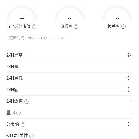
--
--
--
通
市
值
=
--
--
--
该
币
种
占全球总市值
流通率
换手率
当
全
流
换
前
球
通
手
流
总
率
率
更新时间：2026-08-07 10:36:16
通
市
=（流
也
量
值
通
称
×
占
总
“周
当
比
量
转
24H最高
$--
前
=（该
÷
率”，
币
币
最
指
价
种
大
在
24H量
--
的
供
一
流
应
定
通
量
时
24H最低
$--
市
）
间
值
×
内
÷
100%
市
24H额
$--
已
场
收
中
录
转
24H波幅
--
到
手
的
买
（24H
所
卖
最
有
的
量比
--
高-24H
币
频
最
近
种
率，
低）
1
市
是
总市值
$--
÷
日
值）
反
24H
平
使
×
映
最
均
用
100%
流
低
BTC相关性
--
每
当
通
×