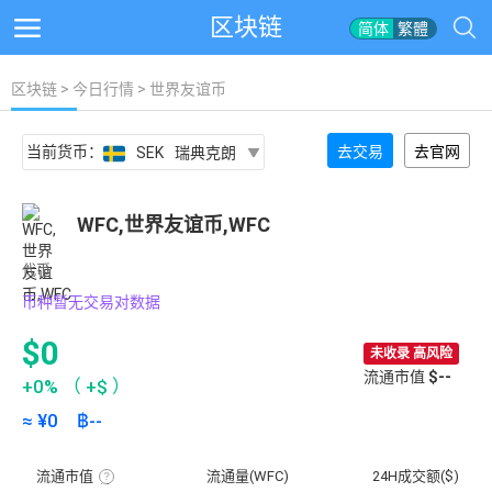
区块链
简体
繁體
区块链
>
今日行情
> 世界友谊币
当前货币：
去交易
去官网
SEK
瑞典克朗
WFC,世界友谊币,WFC
代币
币种暂无交易对数据
$0
未收录 高风险
流通市值
$--
+0%
（
+$
）
≈ ¥
0
฿
--
流通市值
流通量(WFC)
24H成交额($)
流