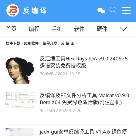
反 编 译
首页
编程
手机
软件
硬件
教程
平面
服务器
软件下载
应用软件
编程开发
反 编 译
>
>
>
>
反汇编工具Hex-Rays IDA v9.0.240925
多语安装免费授权版
704MB
/
2024-10-28
反编译及PE文件分析工具 Malcat v0.9.0
Beta X64 免费绿色激活版(附注册机)
36.7MB
/
2023-07-26
jadx-gui安卓反编译工具 V1.4.6 绿色便