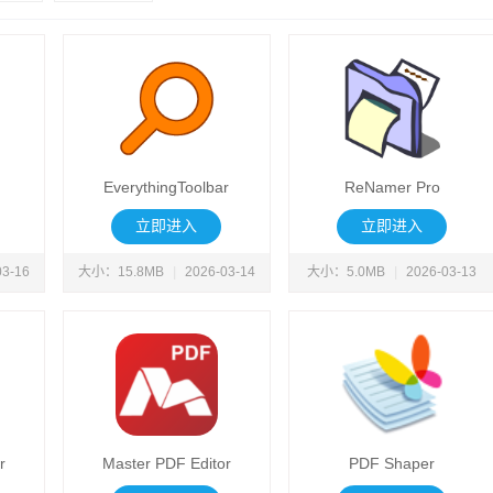
EverythingToolbar
ReNamer Pro
立即进入
立即进入
03-16
大小：15.8MB
|
2026-03-14
大小：5.0MB
|
2026-03-13
r
Master PDF Editor
PDF Shaper